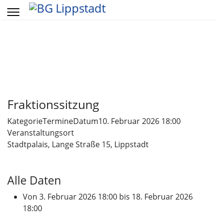
Vorheriges
Vorheriger
Näch
Näch
Jahr
Monat
Mon
Jahr
Fraktionssitzung
Kategorie
Termine
Datum
10. Februar 2026
18:00
Veranstaltungsort
Stadtpalais, Lange Straße 15, Lippstadt
Alle Daten
Von
3. Februar 2026
18:00
bis
18. Februar 2026
18:00